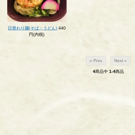
日替わり麺(そば・うどん)
440
円(内税)
« Prev
Next »
4
商品中
1-4
商品