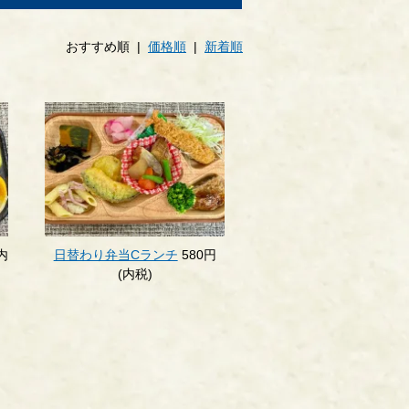
おすすめ順 |
価格順
|
新着順
内
日替わり弁当Cランチ
580円
(内税)