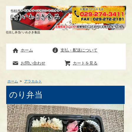
仕出し弁当/ いわさき食品
ホーム
支払・配送について
お問い合わせ
カートを見る
ホーム
>
アラカルト
のり弁当